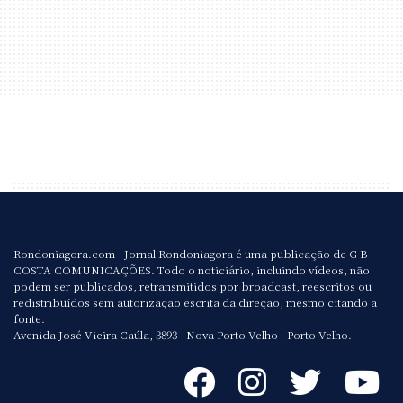
Rondoniagora.com - Jornal Rondoniagora é uma publicação de G B
COSTA COMUNICAÇÕES. Todo o noticiário, incluindo vídeos, não
podem ser publicados, retransmitidos por broadcast, reescritos ou
redistribuídos sem autorização escrita da direção, mesmo citando a
fonte.
Avenida José Vieira Caúla, 3893 - Nova Porto Velho - Porto Velho.