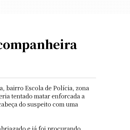
 companheira
 bairro Escola de Polícia, zona
teria tentado matar enforcada a
 cabeça do suspeito com uma
briagado e já foi procurando