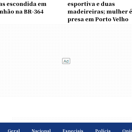
as escondida em
esportiva e duas
nhão na BR-364
madeireiras; mulher 
presa em Porto Velho
Geral
Nacional
Especiais
Polícia
Opi