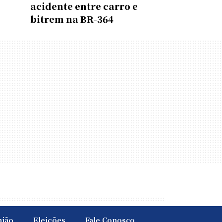
acidente entre carro e
é
bitrem na BR-364
nião
Eleições
Fale Conosco