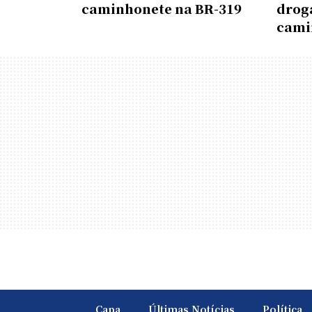
caminhonete na BR-319
drog
cami
Capa
Últimas Notícias
Política