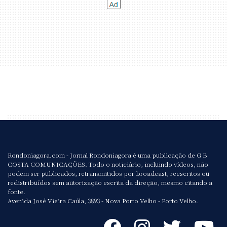
Rondoniagora.com - Jornal Rondoniagora é uma publicação de G B
COSTA COMUNICAÇÕES. Todo o noticiário, incluindo vídeos, não
podem ser publicados, retransmitidos por broadcast, reescritos ou
redistribuídos sem autorização escrita da direção, mesmo citando a
fonte.
Avenida José Vieira Caúla, 3893 - Nova Porto Velho - Porto Velho.