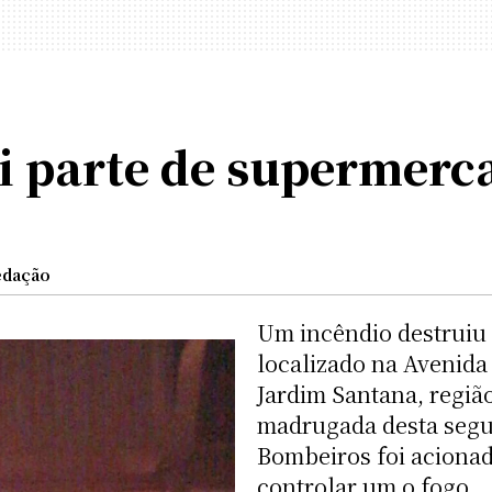
ói parte de supermerc
edação
Um incêndio destruiu
localizado na Avenida
Jardim Santana, região
madrugada desta segun
Bombeiros foi aciona
controlar um o fogo.