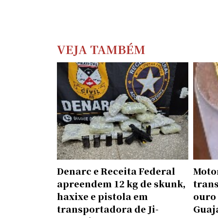
VEJA TAMBÉM
Denarc e Receita Federal
Motor
apreendem 12 kg de skunk,
tran
haxixe e pistola em
ouro
transportadora de Ji-
Guaj