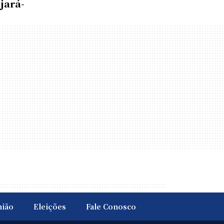
jará-
nião
Eleições
Fale Conosco