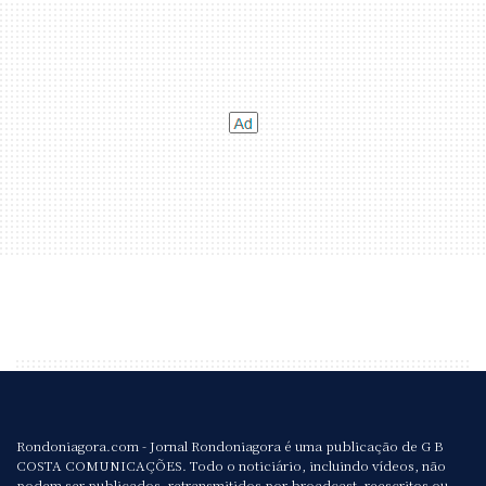
Rondoniagora.com - Jornal Rondoniagora é uma publicação de G B
COSTA COMUNICAÇÕES. Todo o noticiário, incluindo vídeos, não
podem ser publicados, retransmitidos por broadcast, reescritos ou