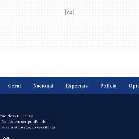
Geral
Nacional
Especiais
Polícia
Opi
ação de G B COSTA
não podem ser publicados,
dos sem autorização escrita da
o Velho.