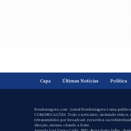
Capa
Últimas Notícias
Política
Rondoniagora.com - Jornal Rondoniagora é uma public
COMUNICAÇÕES. Todo o noticiário, incluindo vídeos, 
retransmitidos por broadcast, reescritos ou redistribuí
direção, mesmo citando a fonte.
Avenida José Vieira Caúla, 3893 - Nova Porto Velho - Port