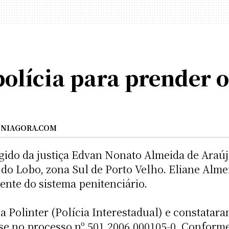
olícia para prender o
NIAGORA.COM
gido da justiça Edvan Nonato Almeida de Araújo
de do Lobo, zona Sul de Porto Velho. Eliane Al
ente do sistema penitenciário.
na Polinter (Polícia Interestadual) e constata
e no processo nº 501.2006.000105-0. Conforme