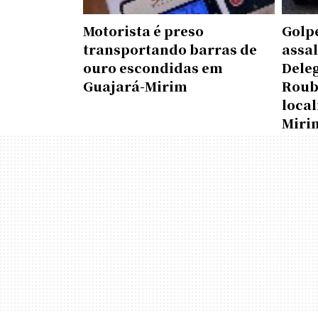
Motorista é preso
Golpe
transportando barras de
assa
ouro escondidas em
Deleg
Guajará-Mirim
Roub
loca
Miri