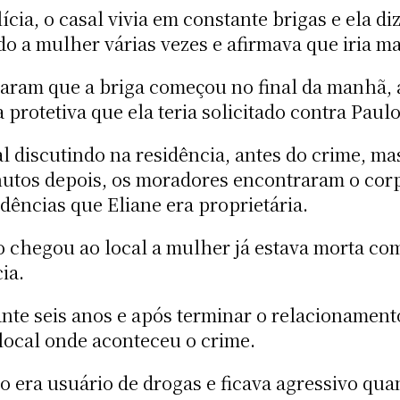
ia, o casal vivia em constante brigas e ela dizi
 a mulher várias vezes e afirmava que iria mat
ataram que a briga começou no final da manhã, a
 protetiva que ela teria solicitado contra Paulo
al discutindo na residência, antes do crime, m
nutos depois, os moradores encontraram o co
dências que Eliane era proprietária.
o chegou ao local a mulher já estava morta co
ia.
ante seis anos e após terminar o relacionamen
local onde aconteceu o crime.
o era usuário de drogas e ficava agressivo qu