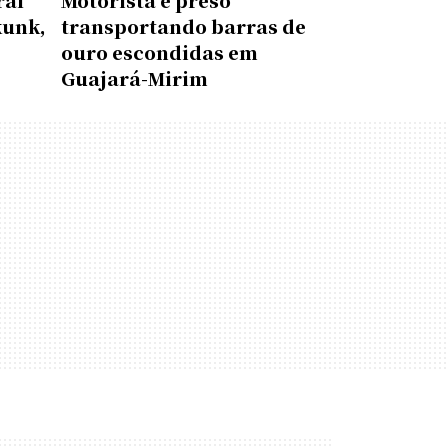
ral
Motorista é preso
kunk,
transportando barras de
ouro escondidas em
Guajará-Mirim