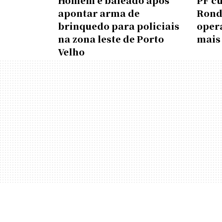
Homem é baleado após
PF c
apontar arma de
Rond
brinquedo para policiais
oper
na zona leste de Porto
mais
Velho