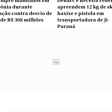
umpre mandados em
Denarc e Receita Fede
ônia durante
apreendem 12 kg de s
ação contra desvio de
haxixe e pistola em
 de R$ 308 milhões
transportadora de Ji-
Paraná