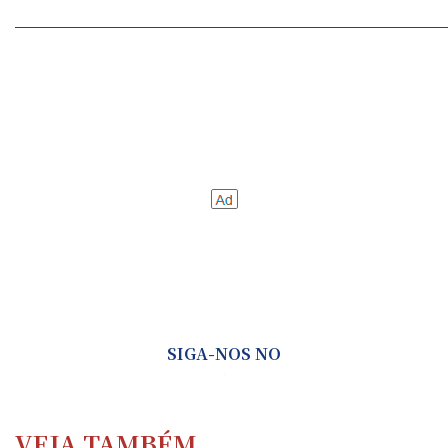
_______________________________________
SIGA-NOS NO
VEJA TAMBÉM