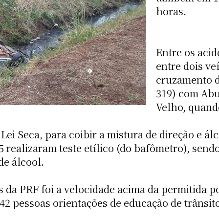
horas.
Entre os acid
entre dois v
cruzamento d
319) com Abu
Velho, quand
Lei Seca, para coibir a mistura de direção e álc
5 realizaram teste etílico (do bafômetro), sen
de álcool.
 da PRF foi a velocidade acima da permitida po
.042 pessoas orientações de educação de trânsit