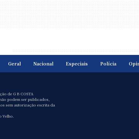
Geral
Nacional
Especiais
Polícia
Opi
ação de G B COSTA
não podem ser publicados,
dos sem autorização escrita da
o Velho.