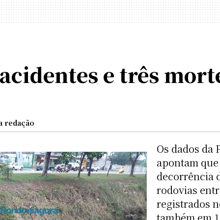
 acidentes e três mort
a redação
Os dados da P
apontam que 
decorrência d
rodovias ent
registrados 
também em 13