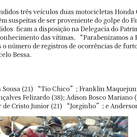
idos três veículos duas motocicletas Honda C
êm suspeitas de ser proveniente do golpe do F
idos ficam a disposição na Delegacia do Patri
econhecimento das vítimas. “Parabenizamos a Po
 o número de registros de ocorrências de furto
celo Bessa.
 Sousa (21) “Tio Chico”; Franklin Maquejunior
onçalves Felizardo (38); Adison Bosco Mariano
ar de Cristo Junior (21) “Jorginho”; e Anders