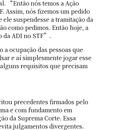
ral. “Então nós temos a Ação
TF. Assim, nós fizemos um pedido
ue ele suspendesse a tramitação da
são como pedimos. Então hoje, a
vo da ADI no STF”.
ção a ocupação das pessoas que
lsar e aí simplesmente jogar esse
 alguns requisitos que precisam
citou precedentes firmados pelo
orma e com fundamento em
ição da Suprema Corte. Essa
evita julgamentos divergentes.