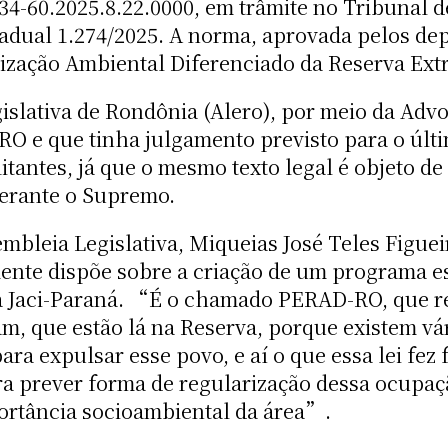
34-60.2025.8.22.0000, em trâmite no Tribunal d
dual 1.274/2025. A norma, aprovada pelos depu
zação Ambiental Diferenciado da Reserva Extra
islativa de Rondônia (Alero), por meio da Adv
JRO e que tinha julgamento previsto para o últ
litantes, já que o mesmo texto legal é objeto 
perante o Supremo.
bleia Legislativa, Miqueias José Teles Figueir
te dispõe sobre a criação de um programa es
a Jaci-Paraná. “É o chamado PERAD-RO, que re
, que estão lá na Reserva, porque existem vár
ara expulsar esse povo, e aí o que essa lei fez
ra prever forma de regularização dessa ocupaçã
ortância socioambiental da área”.