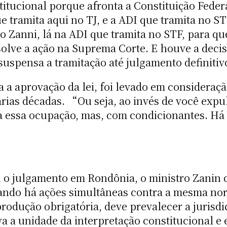
stitucional porque afronta a Constituição Fede
e tramita aqui no TJ, e a ADI que tramita no S
no Zanni, lá na ADI que tramita no STF, para q
olve a ação na Suprema Corte. E houve a deci
suspensa a tramitação até julgamento definiti
ra a aprovação da lei, foi levado em considera
árias décadas. “Ou seja, ao invés de você expu
iza essa ocupação, mas, com condicionantes. Há
 o julgamento em Rondônia, o ministro Zanin 
uando há ações simultâneas contra a mesma n
produção obrigatória, deve prevalecer a jurisd
a a unidade da interpretação constitucional e 