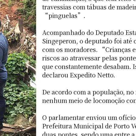
travessias com tábuas de madei
“pinguelas”.
Acompanhado do Deputado Esta
Singeperon, o deputado foi até 
com os moradores. “Crianças e 
riscos ao atravessar pelas pont
que constantemente desabam. I
declarou Expedito Netto.
De acordo com a população, no 
nenhum meio de locomoção cons
O parlamentar enviou um ofício 
Prefeitura Municipal de Porto V
duas pontes, sendo uma entre a