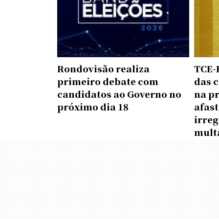
Rondovisão realiza
TCE-
primeiro debate com
das c
candidatos ao Governo no
na p
próximo dia 18
afas
irreg
mult