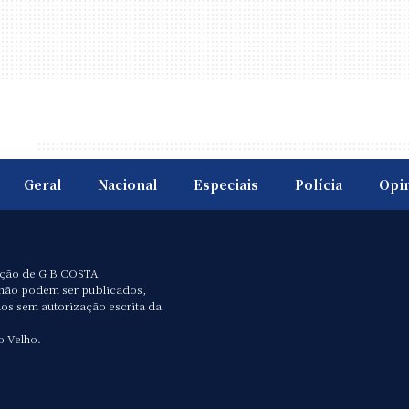
Geral
Nacional
Especiais
Polícia
Opi
ação de G B COSTA
não podem ser publicados,
dos sem autorização escrita da
o Velho.