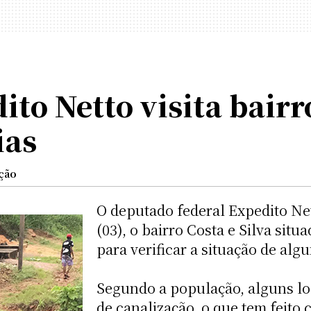
to Netto visita bairro
ias
ção
O deputado federal Expedito Net
(03), o bairro Costa e Silva sit
para verificar a situação de alg
Segundo a população, alguns loca
de canalização, o que tem feito