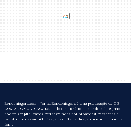
Rondoniagora.com - Jornal Rondoniagora é uma publicação de G B
COSTA COMUNICAÇÕES. Todo o noticiário, incluindo vídeos, não
podem ser publicados, retransmitidos por broadcast, reescritos ou
redistribuídos sem autorização escrita da direção, mesmo citando a
fonte.
Avenida José Vieira Caúla, 3893 - Nova Porto Velho - Porto Velho.