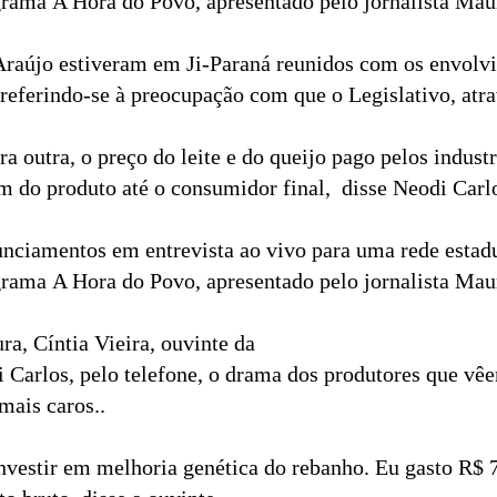
ama A Hora do Povo, apresentado pelo jornalista Maur
Araújo estiveram em Ji-Paraná reunidos com os envolvid
s, referindo-se à preocupação com que o Legislativo, at
a outra, o preço do leite e do queijo pago pelos indust
 do produto até o consumidor final,  disse Neodi Carl
nciamentos em entrevista ao vivo para uma rede estadual
ama A Hora do Povo, apresentado pelo jornalista Maur
a, Cíntia Vieira, ouvinte da
i Carlos, pelo telefone, o drama dos produtores que vê
ais caros..
nvestir em melhoria genética do rebanho. Eu gasto R$ 7