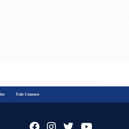
ões
Fale Conosco