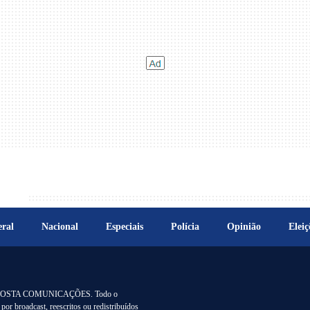
ral
Nacional
Especiais
Polícia
Opinião
Eleiç
 G B COSTA COMUNICAÇÕES. Todo o
por broadcast, reescritos ou redistribuídos