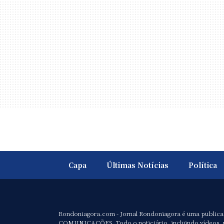
Capa
Últimas Notícias
Política
Rondoniagora.com - Jornal Rondoniagora é uma public
COMUNICAÇÕES. Todo o noticiário, incluindo vídeos, 