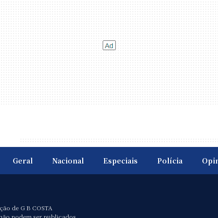
Geral
Nacional
Especiais
Polícia
Opi
ação de G B COSTA
não podem ser publicados,