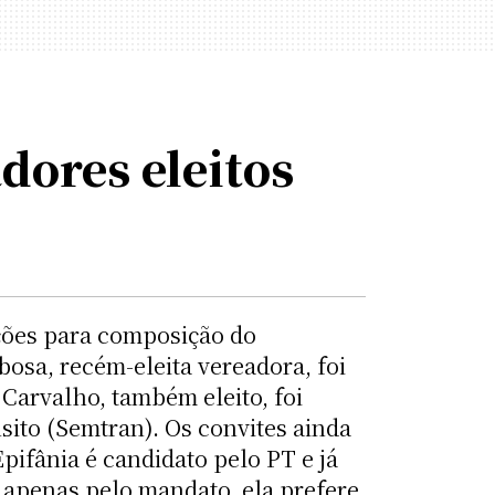
dores eleitos
ações para composição do
osa, recém-eleita vereadora, foi
Carvalho, também eleito, foi
ito (Semtran). Os convites ainda
ifânia é candidato pelo PT e já
 apenas pelo mandato, ela prefere