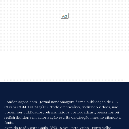
Rondoniagora.com - Jornal Rondoniagora é uma publicação de G B
COSTA COMUNICAÇÕES. Todo o noticiário, incluindo vídeos, não
podem ser publicados, retransmitidos por broadcast, reescritos ou
redistribuídos sem autorização escrita da direção, mesmo citando a
fonte.
Avenida José Vieira Caúla, 3893 - Nova Porto Velho - Porto Velho.