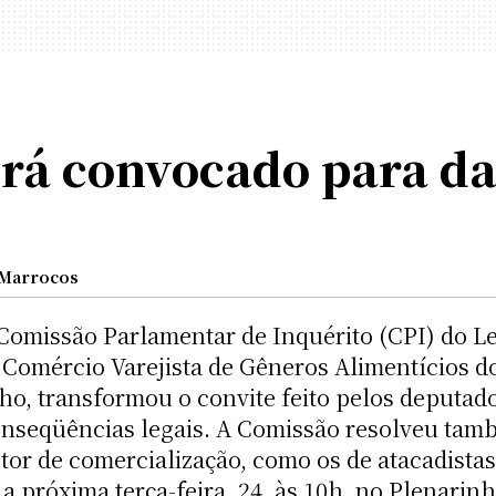
rá convocado para da
 Marrocos
omissão Parlamentar de Inquérito (CPI) do Lei
o Comércio Varejista de Gêneros Alimentícios 
lho, transformou o convite feito pelos deputa
onseqüências legais. A Comissão resolveu tam
etor de comercialização, como os de atacadista
 próxima terça-feira, 24, às 10h, no Plenarinh