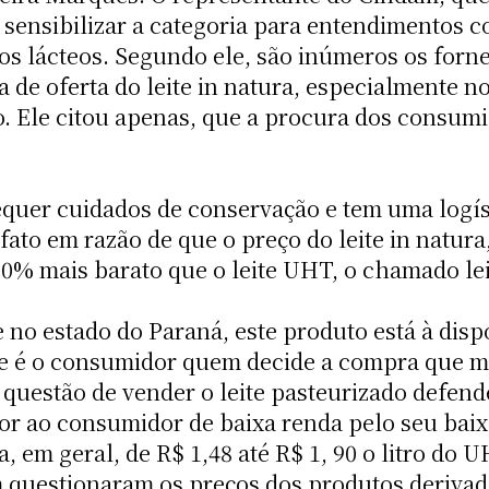
sensibilizar a categoria para entendimentos co
os lácteos. Segundo ele, são inúmeros os forne
a de oferta do leite in natura, especialment
. Ele citou apenas, que a procura dos consumid
quer cuidados de conservação e tem uma logíst
to em razão de que o preço do leite in natura
% mais barato que o leite UHT, o chamado leit
 no estado do Paraná, este produto está à di
e é o consumidor quem decide a compra que mai
 questão de vender o leite pasteurizado defen
hor ao consumidor de baixa renda pelo seu ba
a, em geral, de R$ 1,48 até R$ 1, 90 o litro do
questionaram os preços dos produtos derivado