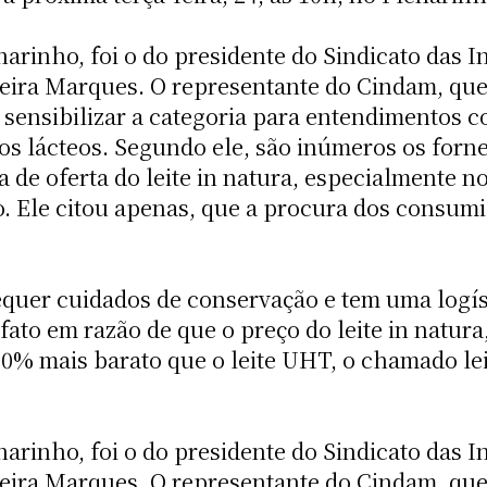
arinho, foi o do presidente do Sindicato das I
ira Marques. O representante do Cindam, que 
sensibilizar a categoria para entendimentos co
os lácteos. Segundo ele, são inúmeros os forne
a de oferta do leite in natura, especialment
. Ele citou apenas, que a procura dos consumid
quer cuidados de conservação e tem uma logíst
to em razão de que o preço do leite in natura
% mais barato que o leite UHT, o chamado leit
arinho, foi o do presidente do Sindicato das I
ira Marques. O representante do Cindam, que 