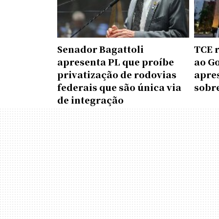
Senador Bagattoli
TCE 
apresenta PL que proíbe
ao G
privatização de rodovias
apre
federais que são única via
sobr
de integração