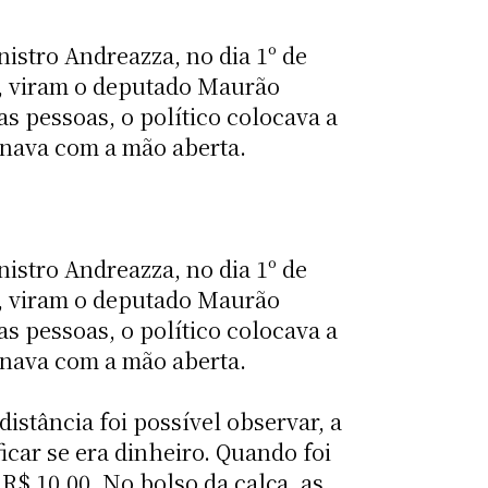
istro Andreazza, no dia 1º de
h, viram o deputado Maurão
s pessoas, o político colocava a
rnava com a mão aberta.
istro Andreazza, no dia 1º de
h, viram o deputado Maurão
s pessoas, o político colocava a
rnava com a mão aberta.
distância foi possível observar, a
car se era dinheiro. Quando foi
R$ 10,00. No bolso da calça, as