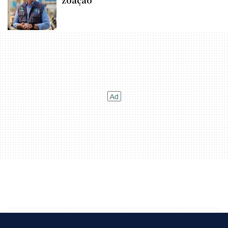
zoação