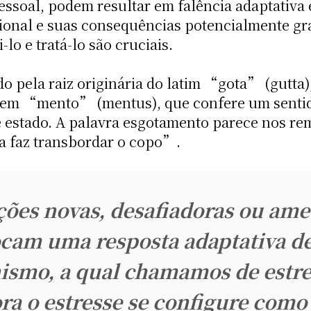
essoal, podem resultar em falência adaptativa
sional e suas consequências potencialmente g
o e tratá-lo são cruciais.
ela raiz originária do latim “gota” (gutta), q
igem “mento” (mentus), que confere um sentid
stado. A palavra esgotamento parece nos reme
a faz transbordar o copo”.
ções novas, desafiadoras ou am
cam uma resposta adaptativa d
ismo, a qual chamamos de estre
a o estresse se configure com