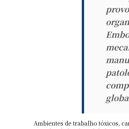
provo
organ
Embor
mecan
manut
patol
compr
globa
Ambientes de trabalho tóxicos, ca