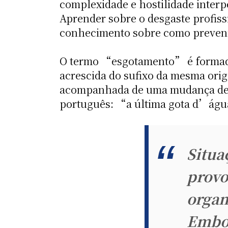
complexidade e hostilidade interp
Aprender sobre o desgaste profis
conhecimento sobre como preveni-l
O termo “esgotamento” é formado p
acrescida do sufixo da mesma or
acompanhada de uma mudança de e
português: “a última gota d’águ
Situa
provo
organ
Embor