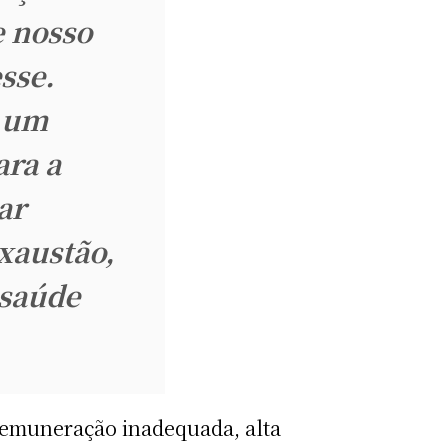
e nosso
sse.
o um
ra a
ar
xaustão,
saúde
 remuneração inadequada, alta