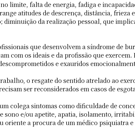
 no limite, falta de energia, fadiga e incapacid
ange atitudes de descrença, distância, frieza 
o; diminuição da realização pessoal, que impli
rofissionais que desenvolvem a síndrome de bu
icam com os ideais e da profissão que exercem.
, descomprometidos e exauridos emocionalment
abalho, o resgate do sentido atrelado ao exer
precisam ser reconsiderados em casos de esgot
um colega sintomas como dificuldade de concen
 sono e/ou apetite, apatia, isolamento, irritab
u oriente a procura de um médico psiquiatra e