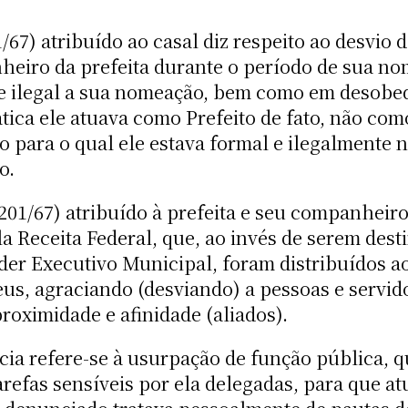
67) atribuído ao casal diz respeito ao desvio d
iro da prefeita durante o período de sua nom
de ilegal a sua nomeação, bem como em desobed
tica ele atuava como Prefeito de fato, não com
o para o qual ele estava formal e ilegalment
o.
201/67) atribuído à prefeita e seu companheiro
a Receita Federal, que, ao invés de serem desti
der Executivo Municipal, foram distribuídos a
eus, agraciando (desviando) a pessoas e serv
oximidade e afinidade (aliados).
ia refere-se à usurpação de função pública, 
tarefas sensíveis por ela delegadas, para que 