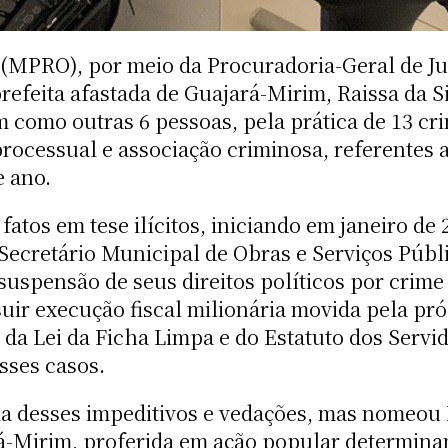
(MPRO), por meio da Procuradoria-Geral de Just
prefeita afastada de Guajará-Mirim, Raissa da 
como outras 6 pessoas, pela prática de 13 cri
processual e associação criminosa, referentes
e ano.
fatos em tese ilícitos, iniciando em janeiro d
Secretário Municipal de Obras e Serviços Púb
uspensão de seus direitos políticos por crime 
ir execução fiscal milionária movida pela próp
 da Lei da Ficha Limpa e do Estatuto dos Servi
sses casos.
ia desses impeditivos e vedações, mas nomeou 
rá-Mirim, proferida em ação popular determina