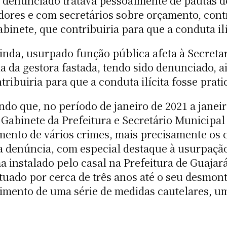
 o denunciado tratava pessoalmente de pautas d
ores e com secretários sobre orçamento, contr
binete, que contribuiria para que a conduta ilí
ainda, usurpado função pública afeta à Secreta
da gestora fastada, tendo sido denunciado, ai
ntribuiria para que a conduta ilícita fosse prati
o que, no período de janeiro de 2021 a janeiro
Gabinete da Prefeitura e Secretário Municipal 
mento de vários crimes, mais precisamente os 
a denúncia, com especial destaque à usurpaçã
a instalado pelo casal na Prefeitura de Guajar
tuado por cerca de três anos até o seu desmon
mento de uma série de medidas cautelares, um