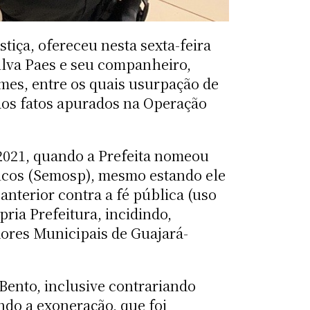
iça, ofereceu nesta sexta-feira
Silva Paes e seu companheiro,
mes, entre os quais usurpação de
 aos fatos apurados na Operação
e 2021, quando a Prefeita nomeou
licos (Semosp), mesmo estando ele
anterior contra a fé pública (uso
ria Prefeitura, incidindo,
dores Municipais de Guajará-
Bento, inclusive contrariando
ndo a exoneração, que foi