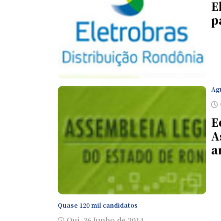
E
p
Ag
E
A
a
Quase 120 mil candidatos
Qui, 26 Junho de 2014