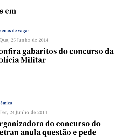
as em
zenas de vagas
Qua, 25 Junho de 2014
onfira gabaritos do concurso da
olícia Militar
lêmica
Ter, 24 Junho de 2014
rganizadora do concurso do
etran anula questão e pede