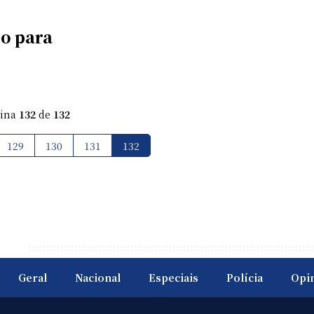
zo para
gina
132
de
132
129
130
131
132
Geral
Nacional
Especiais
Polícia
Opi