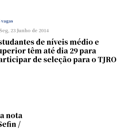
5 vagas
Seg, 23 Junho de 2014
studantes de níveis médio e
uperior têm até dia 29 para
articipar de seleção para o TJRO
a nota
efin /