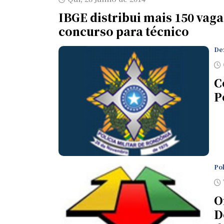
IBGE distribui mais 150 vag
concurso para técnico
De
C
P
Po
O
D