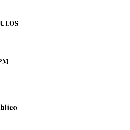
TULOS
 PM
blico