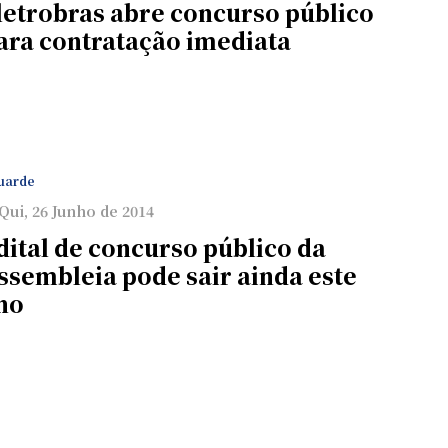
letrobras abre concurso público
ara contratação imediata
uarde
Qui, 26 Junho de 2014
dital de concurso público da
ssembleia pode sair ainda este
no