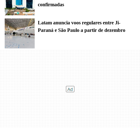
confirmadas
Latam anuncia voos regulares entre Ji-
Paraná e São Paulo a partir de dezembro