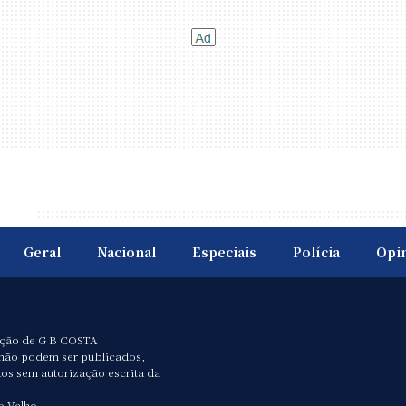
Geral
Nacional
Especiais
Polícia
Opi
ação de G B COSTA
não podem ser publicados,
dos sem autorização escrita da
o Velho.