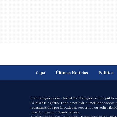
Capa
Últimas Notícias
Política
Rondoniagora.com - Jornal Rondoniagora é uma public
COMUNICAÇÕES. Todo o noticiário, incluindo vídeos, 
retransmitidos por broadcast, reescritos ou redistribuí
direção, mesmo citando a fonte.
Avenida José Vieira Caúla, 3893 - Nova Porto Velho - Port