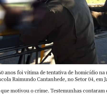
os foi vítima de tentativa de homicídio na m
scola Raimundo Cantanhede, no Setor 04, em J
 que motivou o crime. Testemunhas contaram q