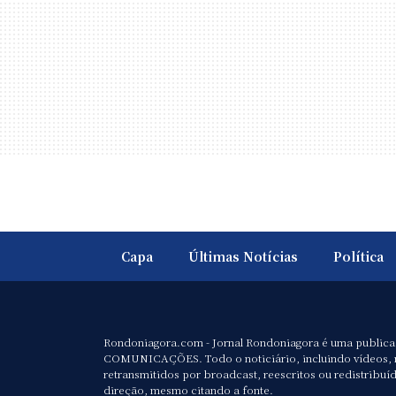
Capa
Últimas Notícias
Política
Rondoniagora.com - Jornal Rondoniagora é uma public
COMUNICAÇÕES. Todo o noticiário, incluindo vídeos, 
retransmitidos por broadcast, reescritos ou redistribuí
direção, mesmo citando a fonte.