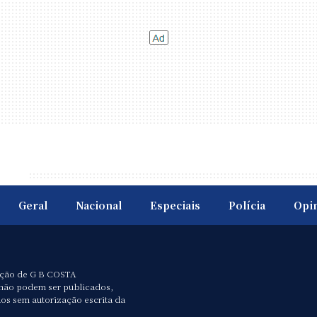
Geral
Nacional
Especiais
Polícia
Opi
ação de G B COSTA
não podem ser publicados,
dos sem autorização escrita da