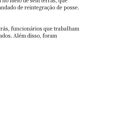
 no meio de sem terras, que
andado de reintegração de posse.
trás, funcionários que trabalham
ados. Além disso, foram