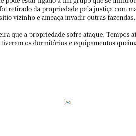
pode estar ligado a um grupo que se infiltrou
foi retirado da propriedade pela justiça com m
tio vizinho e ameaça invadir outras fazendas.
eira que a propriedade sofre ataque. Tempos a
 tiveram os dormitórios e equipamentos queim