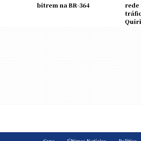
bitrem na BR-364
rede 
tráfi
Quir