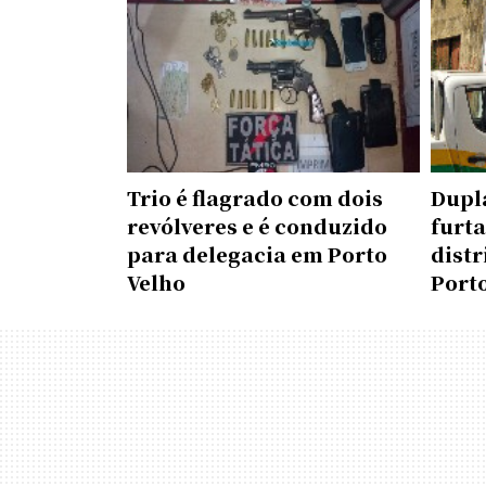
Trio é flagrado com dois
Dupla
revólveres e é conduzido
furta
para delegacia em Porto
distr
Velho
Port