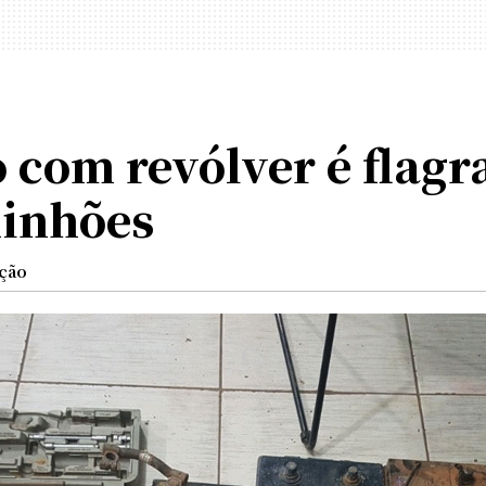
om revólver é flagr
minhões
ção