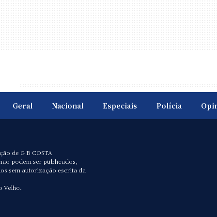
Geral
Nacional
Especiais
Polícia
Opi
ação de G B COSTA
não podem ser publicados,
dos sem autorização escrita da
o Velho.