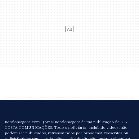
Rondoniagora.com - Jornal Rondoniagora é uma publicação de G B
COSTA COMUNICAÇÕES. Todo o noticiário, incluindo vídeos, não
podem ser publicados, retransmitidos por broadcast, reescritos ou
redistribuídos sem autorização escrita da direção, mesmo citando a