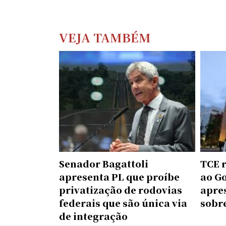
VEJA TAMBÉM
Senador Bagattoli
TCE 
apresenta PL que proíbe
ao G
privatização de rodovias
apre
federais que são única via
sobr
de integração