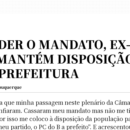
RDER O MANDATO, E
MANTÉM DISPOSIÇÃ
PREFEITURA
lbuquerque
a que minha passagem neste plenário da Câm
fiaram. Cassaram meu mandato mas não me tir
Por isso me coloco à disposição da população p
u partido, o PC do B a prefeito". E acrescentou