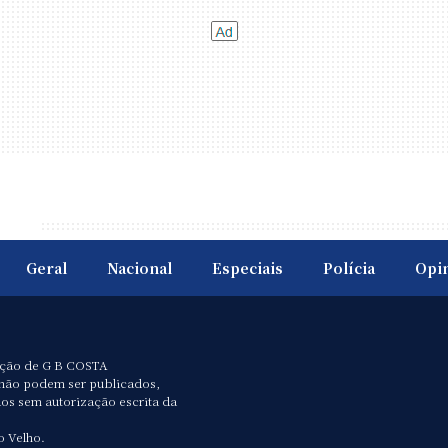
Geral
Nacional
Especiais
Polícia
Opi
ação de G B COSTA
não podem ser publicados,
dos sem autorização escrita da
o Velho.