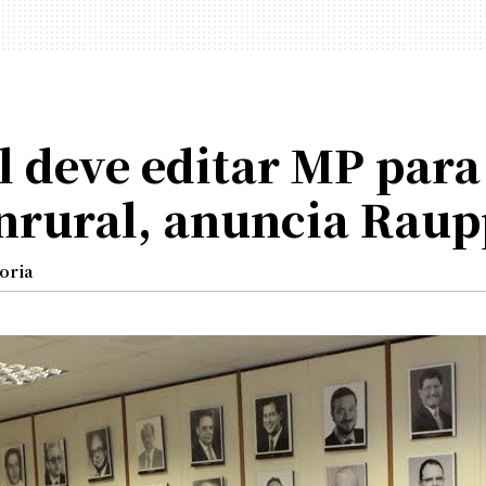
 deve editar MP para
nrural, anuncia Raup
oria