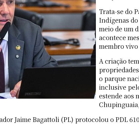
Trata-se do 
Indígenas do
meio de um d
acontece me
membro vivo 
A criação te
propriedades 
o parque nac
inclusive pel
estende aos 
Chupinguaia,
nador Jaime Bagattoli (PL) protocolou o PDL 61