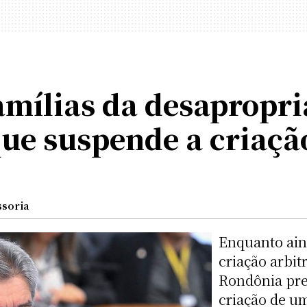
amílias da desapropri
ue suspende a criaçã
ssoria
Enquanto ain
criação arbit
Rondônia pre
criação de u