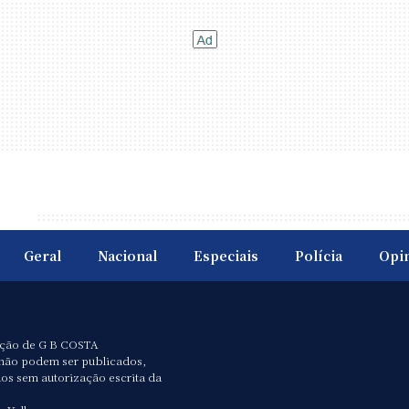
Geral
Nacional
Especiais
Polícia
Opi
ação de G B COSTA
não podem ser publicados,
dos sem autorização escrita da