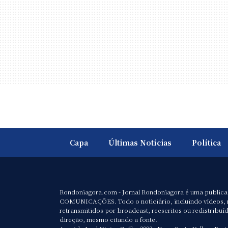
Capa
Últimas Notícias
Política
Rondoniagora.com - Jornal Rondoniagora é uma public
COMUNICAÇÕES. Todo o noticiário, incluindo vídeos, 
retransmitidos por broadcast, reescritos ou redistribuí
direção, mesmo citando a fonte.