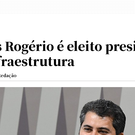
Rogério é eleito pres
fraestrutura
Redação