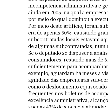
incompetência administrativa e gere
ainda em 2005, na qual a empresa
por meio do qual dominou a execu
Por meio deste artifício, foram su
era de apenas 50%, causando gran
subcontratadas locais estavam aqu
de algumas subcontratadas, num ef
Se o deputado se dispuser a anali
consumidores, restando mais de 6
suficientemente para acompanhar 
exemplo, aguardam há meses a vis
agilidade das empreiteiras sub-con
como o deslocamento equivocado d
frequentes nos boletins de acomp
excelência administrativa, alcan
apenas 43% de sua meta atingida;