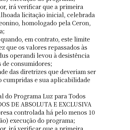
r, irá verificar que a primeira
lhoada licitação inicial, celebrada
leonino, homologado pela Ceron,
a;
quando, em contrato, este limite
z que os valores repassados às
us operandi levou à desistência
es de consumidores;
de das diretrizes que deveriam ser
o cumpridas e sua aplicabilidade
l do Programa Luz para Todos
O TODOS DE ABSOLUTA E EXCLUSIVA
a controlada há pelo menos 10
(não) execução do programa;
r, irá verificar que a primeira