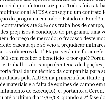
ncial que afetou o Luz para Todos foi a ataba
 multinacional ALUSA conseguiu um contrato 
ção do programa em todo o Estado de Rondôni
b-contratados até 80% dos trabalhos de campo, 
des prejuízos à condução do programa, uma ve
ém do preço de mercado; o fracasso deste mod
eito cascata que só veio a prejudicar milhar
sar os números da 1ª Etapa, verá que foram ef
.000 sem receber o benefício  e por quê? Por
os trabalhos de campo (centenas de ligações j
toria final de um técnico da companhia para s
tratadas pela ALUSA na primeira fase (tanto qu
e materiais e a falta de equipes de campo em
anhamento de execução), e, portanto, a Ceron
çou até o último dia 27/05/08, quando a 2ª fas