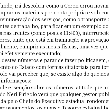
 fundo, irá descobrir como a Ceron errou nova
omprar os materiais por conta própria e sub-co
emuneração dos serviços, como o transporte d
entes de trabalho, para ficar em um exemplo do
is nas frentes (como postes 11:400), interrupç
ores, tanto que está em tramitação a aprovação
nalmente, cumprir as metas físicas, uma vez que
oi efetivemente executado;
e destes números e parar de fazer politicagem
ento do Estado com formas ditatoriais para to
golo vai perceber que, se existe algo do que n
 informações:
de e isenção sobre os números, atitude que a o
ado Neri Firigolo verá que qualquer gestor pú
da pelo Chefe do Executivo estadual rondonie
zar pagamentos, os quais o Tesouro estadual h