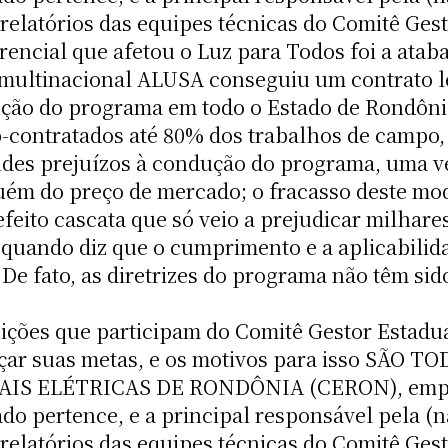
relatórios das equipes técnicas do Comitê Gesto
ncial que afetou o Luz para Todos foi a ataba
 multinacional ALUSA conseguiu um contrato 
ção do programa em todo o Estado de Rondôni
b-contratados até 80% dos trabalhos de campo, 
des prejuízos à condução do programa, uma ve
ém do preço de mercado; o fracasso deste mod
eito cascata que só veio a prejudicar milhar
 quando diz que o cumprimento e a aplicabilida
 De fato, as diretrizes do programa não têm sid
uições que participam do Comitê Gestor Estadua
ançar suas metas, e os motivos para isso SÃ
S ELÉTRICAS DE RONDÔNIA (CERON), empres
ado pertence, e a principal responsável pela 
relatórios das equipes técnicas do Comitê Gesto