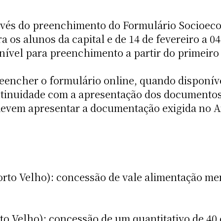
través do preenchimento do Formulário Socioe
ara os alunos da capital e de 14 de fevereiro a
onível para preenchimento a partir do primeiro d
eencher o formulário online, quando disponíve
ntinuidade com a apresentação dos documentos
 devem apresentar a documentação exigida no 
rto Velho): concessão de vale alimentação men
to Velho): concessão de um quantitativo de 40 