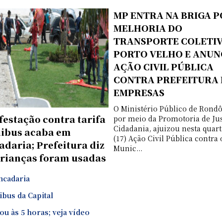
MP ENTRA NA BRIGA 
MELHORIA DO
TRANSPORTE COLETI
PORTO VELHO E ANUN
AÇÃO CIVIL PÚBLICA
CONTRA PREFEITURA 
EMPRESAS
O Ministério Público de Rondô
estação contra tarifa
por meio da Promotoria de Jus
Cidadania, ajuizou nesta quart
nibus acaba em
(17) Ação Civil Pública contra 
daria; Prefeitura diz
Munic...
crianças foram usadas
ncadaria
bus da Capital
u às 5 horas; veja vídeo