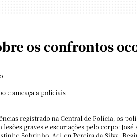
bre os confrontos oc
O
o e ameaça a policiais
cias registrado na Central de Polícia, os polic
m lesões graves e escoriações pelo corpo: José
tinho Sobrinho, Adilon Pereira da Silva, Regi