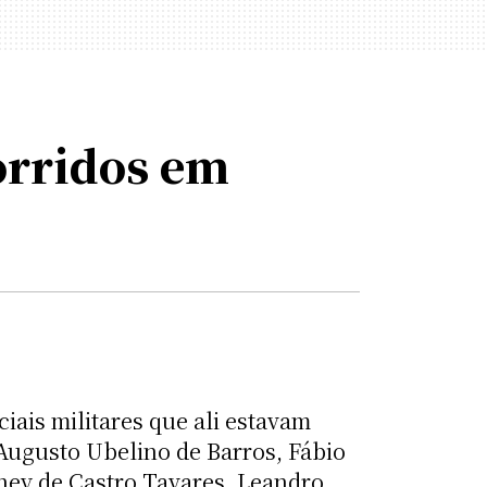
orridos em
iais militares que ali estavam
 Augusto Ubelino de Barros, Fábio
ney de Castro Tavares, Leandro