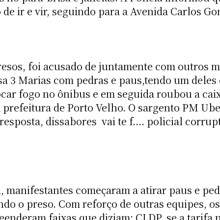
o de ir e vir, seguindo para a Avenida Carlos G
resos, foi acusado de juntamente com outros m
sa 3 Marias com pedras e paus,tendo um deles
car fogo no ônibus e em seguida roubou a cai
 prefeitura de Porto Velho. O sargento PM Ube
posta, dissabores  vai te f.... policial corrup
 manifestantes começaram a atirar paus e pedr
ndo o preso. Com reforço de outras equipes, os
enderam faixas que diziam: CLDP, se a tarifa n