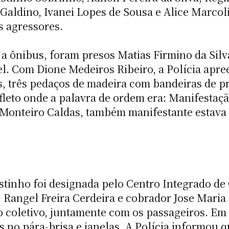
Galdino, Ivanei Lopes de Sousa e Alice Marcol
 agressores.
a ônibus, foram presos Matias Firmino da Silv
l. Com Dione Medeiros Ribeiro, a Polícia apr
s, três pedaços de madeira com bandeiras de p
eto onde a palavra de ordem era: Manifestação
 Monteiro Caldas, também manifestante estava
inho foi designada pelo Centro Integrado de O
 Rangel Freira Cerdeira e cobrador Jose Maria 
o coletivo, juntamente com os passageiros. Em
s no pára-brisa e janelas. A Polícia informou 