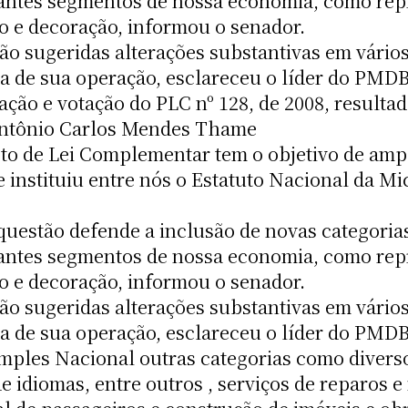
rtantes segmentos de nossa economia, como re
o e decoração, informou o senador.
ão sugeridas alterações substantivas em vário
ca de sua operação, esclareceu o líder do PMD
iação e votação do PLC nº 128, de 2008, result
 Antônio Carlos Mendes Thame
to de Lei Complementar tem o objetivo de ampl
 instituiu entre nós o Estatuto Nacional da 
questão defende a inclusão de novas categori
rtantes segmentos de nossa economia, como re
o e decoração, informou o senador.
ão sugeridas alterações substantivas em vário
ca de sua operação, esclareceu o líder do PMD
mples Nacional outras categorias como diverso
de idiomas, entre outros , serviços de reparos 