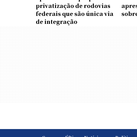
privatização de rodovias
apre
federais que são única via
sobr
de integração