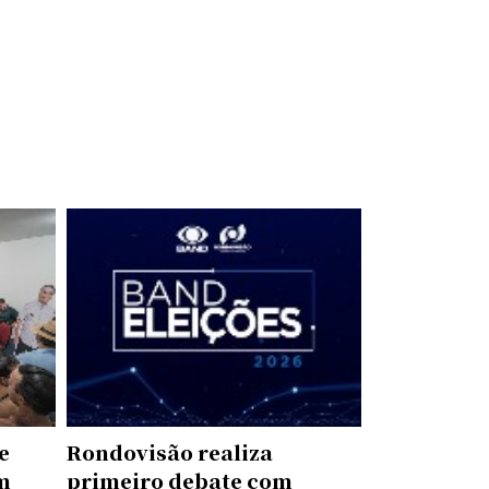
e
Rondovisão realiza
m
primeiro debate com