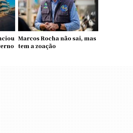
nciou
Marcos Rocha não sai, mas
verno
tem a zoação