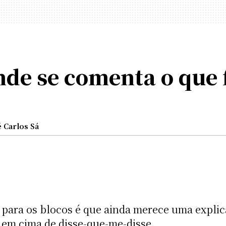
e se comenta o que f
é Carlos Sá
para os blocos é que ainda merece uma explic
 em cima de disse-que-me-disse.