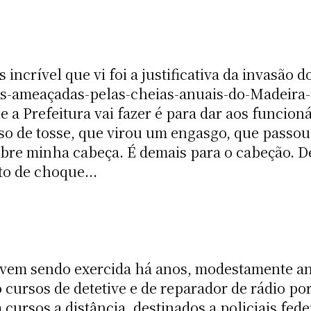
s incrível que vi foi a justificativa da invasão 
oas-ameaçadas-pelas-cheias-anuais-do-Madeir
 a Prefeitura vai fazer é para dar aos funcioná
sso de tosse, que virou um engasgo, que passou
re minha cabeça. É demais para o cabeção. De
to de choque...
vem sendo exercida há anos, modestamente a
 cursos de detetive e de reparador de rádio po
 cursos a distância, destinados a policiais feder