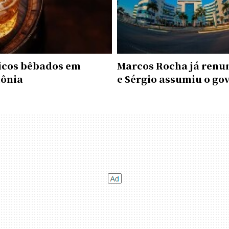
ticos bêbados em
Marcos Rocha já renu
ônia
e Sérgio assumiu o go