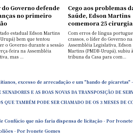
r do Governo defende
Cego aos problemas d
nças no primeiro
Saúde, Edson Martins
lão
comemora 25 cirurgia
tado estadual Edson Martins
Com erros de língua portugue
Urupá) bem que tentou
crassos, o líder do Governo na
er o Governo durante a sessão
Assembléia Legislativa, Edson
erça-feira na Assembléia
Martins (PMDB-Urupá), subiu 
tiva, mas ...
tribuna da Casa para com...
tianos, excesso de arrecadação e um "bando de picaretas"
SENADORES E AS BOAS NOVAS DA TRANSPOSIÇÃO DE SERVI
S QUE TAMBÉM PODE SER CHAMADO DE OS 3 MESES DE C
de Confúcio que não faria dispensa de licitação - Por Ivone
foliões - Por Ivonete Gomes