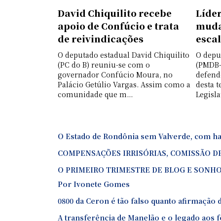
David Chiquilito recebe
Líde
apoio de Confúcio e trata
muda
de reivindicações
esca
O deputado estadual David Chiquilito
O depu
(PC do B) reuniu-se com o
(PMDB-
governador Confúcio Moura, no
defend
Palácio Getúlio Vargas. Assim como a
desta t
comunidade que m...
Legisla
O Estado de Rondônia sem Valverde, com hai
COMPENSAÇÕES IRRISÓRIAS, COMISSÃO DE 
O PRIMEIRO TRIMESTRE DE BLOG E SONHO
Por Ivonete Gomes
0800 da Ceron é tão falso quanto afirmação 
A transferência de Manelão e o legado aos 