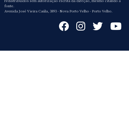
redistribuídos sem autorização escrita da direção, mesmo citando a
fonte.
Avenida José Vieira Caúla, 3893 - Nova Porto Velho - Porto Velho.