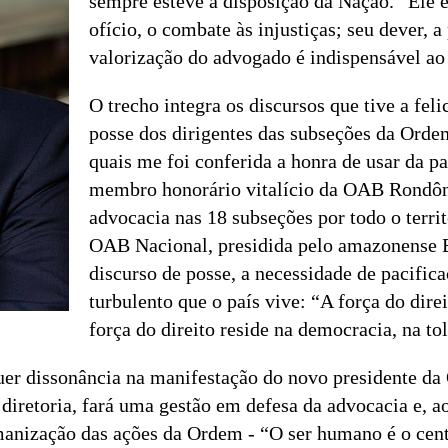
sempre esteve à disposição da Nação. “Ele é 
ofício, o combate às injustiças; seu dever, 
valorização do advogado é indispensável ao
O trecho integra os discursos que tive a feli
posse dos dirigentes das subseções da Orde
quais me foi conferida a honra de usar da pa
membro honorário vitalício da OAB Rondôn
advocacia nas 18 subseções por todo o terri
OAB Nacional, presidida pelo amazonense B
discurso de posse, a necessidade de pacifi
turbulento que o país vive: “A força do direi
força do direito reside na democracia, na to
er dissonância na manifestação do novo presidente d
diretoria, fará uma gestão em defesa da advocacia e, ao
anização das ações da Ordem - “O ser humano é o centr