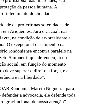
o profissional das liberdades; seu
a proteção da pessoa humana. A
 fortalecimento do cidadão”.
cidade de proferir nas solenidades de
m em Ariquemes, Jaru e Cacoal, nas
lavra, na condição de ex-presidente e
ia. O excepcional desempenho da
tório rondoniense encontra paralelo na
eto Simonetti, que defendeu, já no
cação social, em função do momento
to deve superar o direito a força, e a
lerância e na liberdade“.
a OAB Rondônia, Márcio Nogueira, para
 defender a advocacia, ele defende toda
o gravitacional de nossa atenção” –