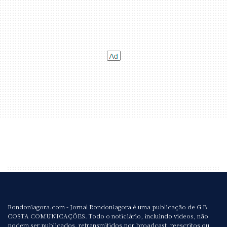
Rondoniagora.com - Jornal Rondoniagora é uma publicação de G B
COSTA COMUNICAÇÕES. Todo o noticiário, incluindo vídeos, não
podem ser publicados, retransmitidos por broadcast, reescritos ou