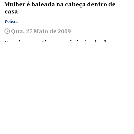
Mulher é baleada na cabeça dentro de
casa
Polícia
Qua, 27 Maio de 2009
Caveira com tiro no crânio é achada em
Guajará-Mirim