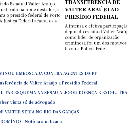
TRANSFERÊNCIA DE
tado Estadual Valter Araújo
VALTER ARAÚJO AO
ansferido na noite desta terça-
ara o presídio federal de Porto
PRESÍDIO FEDERAL
A Justiça Federal acatou os a...
A intensa e efetiva participaçã
deputado estadual Valter Araú
como líder de organização
criminosa foi um dos motivos
levou a Polícia Fede...
RMINOU EMBOSCADA CONTRA AGENTES DA PF
sferência de Valter Araújo a Presídio Federal
ILITAR ESQUEMA NA SESAU ALEGOU DOENÇA E EXIGIU TR
eber visita só de advogado
 VALTER SERIA NO RIO DAS GARÇAS
MÍNIO - Notícia atualizada