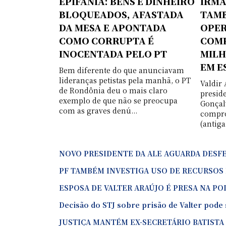
EPIFÂNIA: BENS E DINHEIRO
IRMÃ
BLOQUEADOS, AFASTADA
TAMB
DA MESA E APONTADA
OPER
COMO CORRUPTA É
COMP
INOCENTADA PELO PT
MILH
EM E
Bem diferente do que anunciavam
lideranças petistas pela manhã, o PT
Valdir
de Rondônia deu o mais claro
preside
exemplo de que não se preocupa
Gonçal
com as graves denú...
compro
(antiga
NOVO PRESIDENTE DA ALE AGUARDA DESFE
PF TAMBÉM INVESTIGA USO DE RECURSOS 
ESPOSA DE VALTER ARAÚJO É PRESA NA PO
Decisão do STJ sobre prisão de Valter pode
JUSTIÇA MANTÉM EX-SECRETÁRIO BATISTA