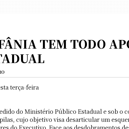
IFÂNIA TEM TODO AP
TADUAL
RO
sta terça-feira
edido do Ministério Público Estadual e sob o c
ilas, cujo objetivo visa desarticular um esq
tores do Executivo. Face aos desdobramentos d