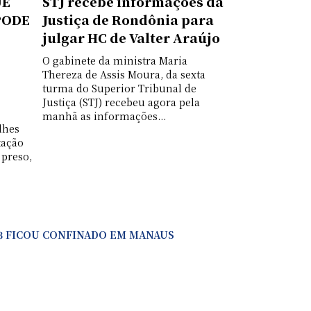
UE
STJ recebe informações da
PODE
Justiça de Rondônia para
julgar HC de Valter Araújo
O gabinete da ministra Maria
Thereza de Assis Moura, da sexta
turma do Superior Tribunal de
Justiça (STJ) recebeu agora pela
manhã as informações...
lhes
tação
 preso,
13 FICOU CONFINADO EM MANAUS