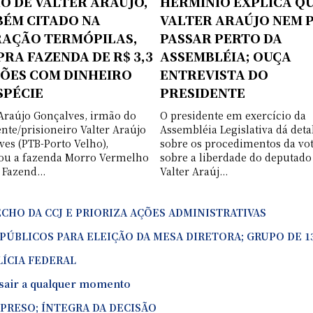
O DE VALTER ARAÚJO,
HERMÍNIO EXPLICA Q
ÉM CITADO NA
VALTER ARAÚJO NEM 
AÇÃO TERMÓPILAS,
PASSAR PERTO DA
RA FAZENDA DE R$ 3,3
ASSEMBLÉIA; OUÇA
ÕES COM DINHEIRO
ENTREVISTA DO
SPÉCIE
PRESIDENTE
 Araújo Gonçalves, irmão do
O presidente em exercício da
nte/prisioneiro Valter Araújo
Assembléia Legislativa dá deta
ves (PTB-Porto Velho),
sobre os procedimentos da vo
u a fazenda Morro Vermelho
sobre a liberdade do deputado
 Fazend...
Valter Araúj...
CHO DA CCJ E PRIORIZA AÇÕES ADMINISTRATIVAS
PÚBLICOS PARA ELEIÇÃO DA MESA DIRETORA; GRUPO DE 
LÍCIA FEDERAL
 sair a qualquer momento
 PRESO; ÍNTEGRA DA DECISÃO