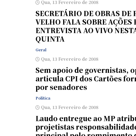
Qua, 13 Fevereiro de 2008
SECRETÁRIO DE OBRAS DE
VELHO FALA SOBRE AÇÕES
ENTREVISTA AO VIVO NEST
QUINTA
Geral
Qua, 13 Fevereiro de 2008
Sem apoio de governistas, 
articula CPI dos Cartões fo
por senadores
Política
Qua, 13 Fevereiro de 2008
Laudo entregue ao MP atrib
projetistas responsabilidad
principal pelo rompimento 