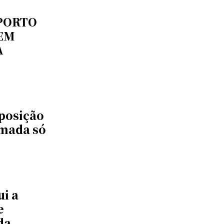
 PORTO
 EM
A
oposição
rmada só
ui a
e
da