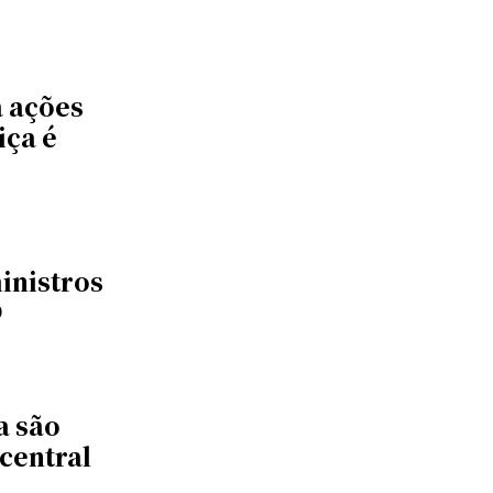
 ações
iça é
ministros
9
a são
 central