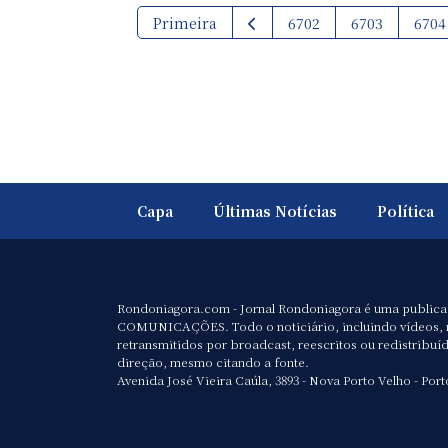
Primeira
6702
6703
6704
Capa
Últimas Notícias
Política
Rondoniagora.com - Jornal Rondoniagora é uma public
COMUNICAÇÕES. Todo o noticiário, incluindo vídeos, 
retransmitidos por broadcast, reescritos ou redistribuí
direção, mesmo citando a fonte.
Avenida José Vieira Caúla, 3893 - Nova Porto Velho - Port