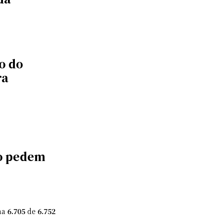
o do
ra
ão pedem
na
6.705
de
6.752