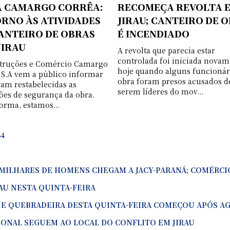
 CAMARGO CORRÊA:
RECOMEÇA REVOLTA 
RNO ÀS ATIVIDADES
JIRAU; CANTEIRO DE 
ANTEIRO DE OBRAS
É INCENDIADO
JIRAU
A revolta que parecia estar
controlada foi iniciada novam
truções e Comércio Camargo
hoje quando alguns funcionár
 S.A vem a público informar
obra foram presos acusados d
ram restabelecidas as
serem líderes do mov...
ões de segurança da obra.
orma, estamos...
64
 MILHARES DE HOMENS CHEGAM A JACY-PARANÁ; COMÉRCI
AU NESTA QUINTA-FEIRA
E QUEBRADEIRA DESTA QUINTA-FEIRA COMEÇOU APÓS AG
IONAL SEGUEM AO LOCAL DO CONFLITO EM JIRAU