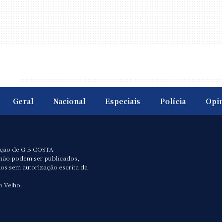
Geral
Nacional
Especiais
Polícia
Opi
ação de G B COSTA
não podem ser publicados,
dos sem autorização escrita da
o Velho.