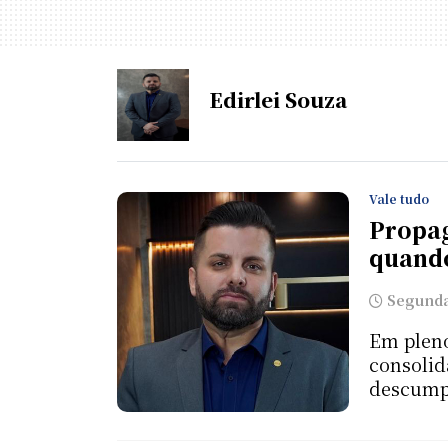
Edirlei Souza
Vale tudo
Propag
quando
Segunda-
Em pleno
consolid
descumpri