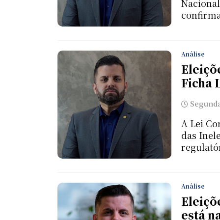
Nacional
confirma
Análise
Eleiçõ
Ficha 
Segunda-
A Lei Co
das Inel
regulatór
Análise
Eleiçõ
está n