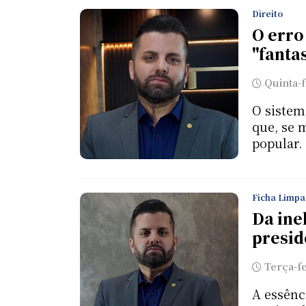
Direito
O erro
"fanta
Quinta-f
O sistem
que, se 
popular. 
Ficha Limpa
Da ine
presid
Terça-fe
A essênc