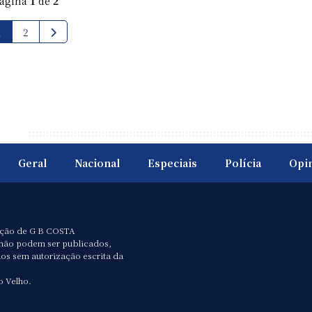
ágina
1
de
2
1
2
Geral
Nacional
Especiais
Polícia
Opi
ação de G B COSTA
não podem ser publicados,
dos sem autorização escrita da
o Velho.