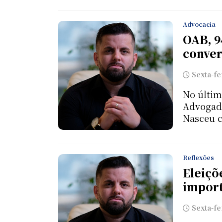
Advocacia
OAB, 9
conve
Sexta-fe
No últim
Advogado
Nasceu c
Reflexões
Eleiçõe
import
Sexta-fe