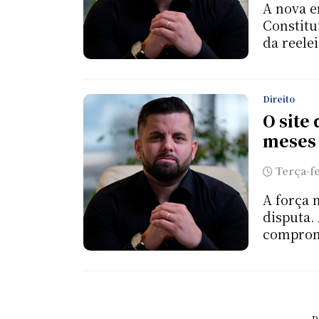
A nova e
Constitu
da reele
Direito
O site 
meses 
Terça-fei
A força 
disputa.
comprome