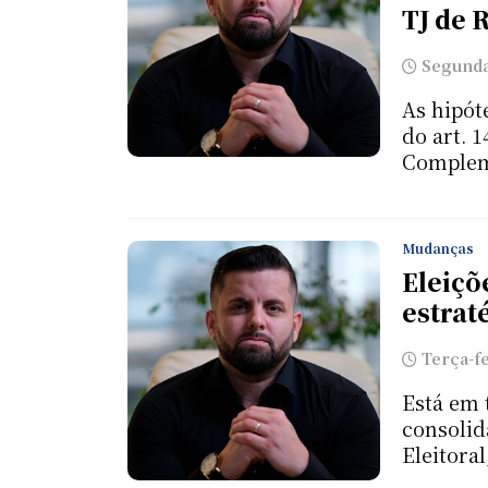
TJ de 
Segunda-
As hipót
do art. 
Complemen
Mudanças
Eleiçõ
estrat
Terça-fe
Está em 
consolid
Eleitoral