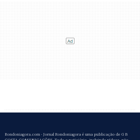
Rondoniagora.com - Jornal Rondoniagora é uma publicação de G B
COSTA COMUNICAÇÕES. Todo o noticiário, incluindo vídeos, não